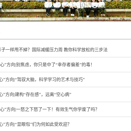
析
影子一样甩不掉？国际减缓压力周 教你科学放松的三步法
“心”方向|别焦虑，你只是中了“幸存者偏差”的毒！
心”方向|“驾驭大脑，科学学习的艺术与技巧”
心”方向|建构“存在感”，远离“空心病”
“心”方向|一怒之下怒了一下！有效生气你学废了吗？
心”方向|“显眼包”们为何如此受欢迎？