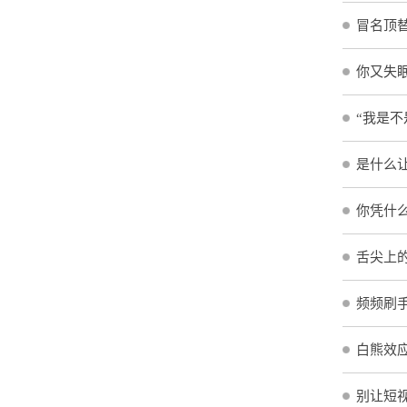
冒名顶
你又失眠
“我是
是什么
你凭什
舌尖上
频频刷
白熊效应
别让短