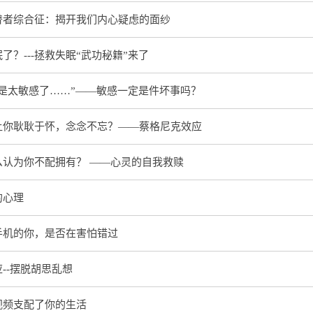
替者综合征：揭开我们内心疑虑的面纱
了？---拯救失眠“武功秘籍”来了
不是太敏感了……”——敏感一定是件坏事吗？
让你耿耿于怀，念念不忘？——蔡格尼克效应
么认为你不配拥有？ ——心灵的自我救赎
的心理
手机的你，是否在害怕错过
--摆脱胡思乱想
视频支配了你的生活